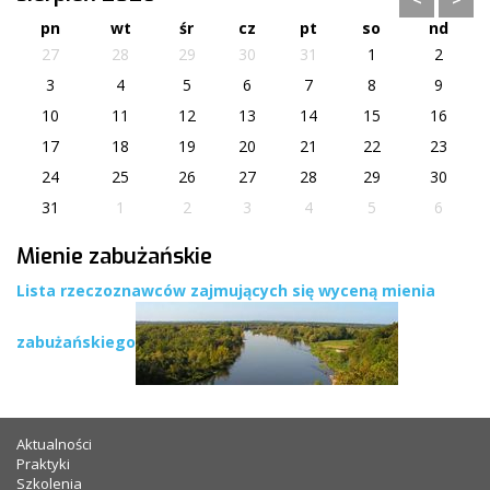
pn
wt
śr
cz
pt
so
nd
27
28
29
30
31
1
2
3
4
5
6
7
8
9
10
11
12
13
14
15
16
17
18
19
20
21
22
23
24
25
26
27
28
29
30
31
1
2
3
4
5
6
Mienie zabużańskie
Lista rzeczoznawców zajmujących się wyceną mienia
zabużańskiego
Aktualności
Praktyki
Szkolenia