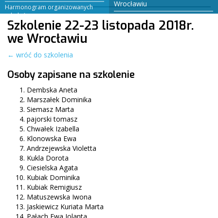
Wrocławiu
Harmonogram organizowanych
szkoleń
Arbitraż – Mediacje – Koncyliacje
Szkolenie 22-23 listopada 2018r.
we Wrocławiu
← wróć do szkolenia
Osoby zapisane na szkolenie
Dembska Aneta
Marszałek Dominika
Siemasz Marta
pajorski tomasz
Chwałek Izabella
Klonowska Ewa
Andrzejewska Violetta
Kukla Dorota
Ciesielska Agata
Kubiak Dominika
Kubiak Remigiusz
Matuszewska Iwona
Jaskiewicz Kuriata Marta
Pałach Ewa Jolanta