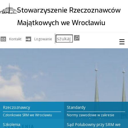
Stowarzyszenie Rzeczoznawców
Majątkowych we Wrocławiu
Szukaj
Kontakt
Logowanie
☰
w
serwisie
Rzeczoznawcy
Standardy
Członkowie SRM we Wrocławiu
Normy zawodowe w zakresie
wyceny nieruchomości
Szkolenia
Sąd Polubowny przy SRM we
SZKOLENIA