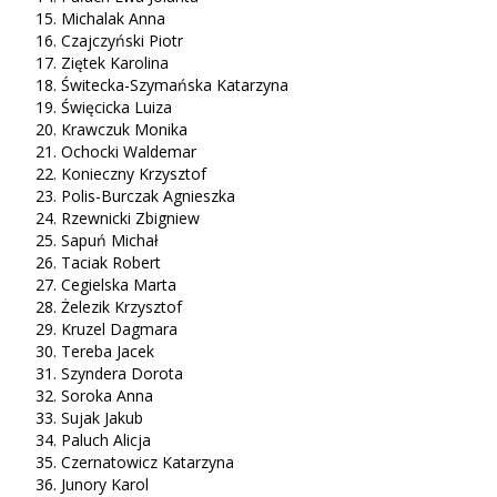
Michalak Anna
Czajczyński Piotr
Ziętek Karolina
Świtecka-Szymańska Katarzyna
Święcicka Luiza
Krawczuk Monika
Ochocki Waldemar
Konieczny Krzysztof
Polis-Burczak Agnieszka
Rzewnicki Zbigniew
Sapuń Michał
Taciak Robert
Cegielska Marta
Żelezik Krzysztof
Kruzel Dagmara
Tereba Jacek
Szyndera Dorota
Soroka Anna
Sujak Jakub
Paluch Alicja
Czernatowicz Katarzyna
Junory Karol