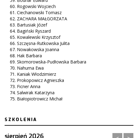
Bodnar Edward
Rogowski Wojciech
Ciechanowski Tomasz
ZACHARA MAŁGORZATA
Bartusiak Józef
Bagiński Ryszard
Kowalewski Krzysztof
Szczęsna-Rutkowska Julita
Nowakowska Joanna
Hak Barbara
Skomorowska-Pudłowska Barbara
Nahurna Ewa
Kaniak Włodzimierz
Prokopowicz Agnieszka
Ficner Anna
Salwirak Katarzyna
Białopiotrowicz Michał
SZKOLENIA
sierpień 2026
<
>