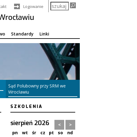
Szukaj
takt
Logowanie
w
Wrocławiu
serwisie
wo
Standardy
Linki
Sąd Polubowny przy SRM we
Wrocławiu
Arbitraż – Mediacje – Koncyliacje
SZKOLENIA
sierpień 2026
<
>
pn
wt
śr
cz
pt
so
nd