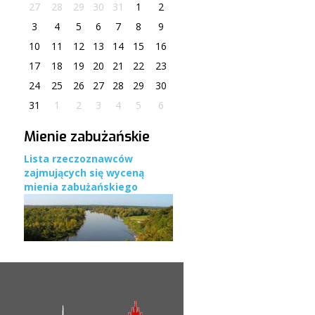
27
28
29
30
31
1
2
3
4
5
6
7
8
9
10
11
12
13
14
15
16
17
18
19
20
21
22
23
24
25
26
27
28
29
30
31
1
2
3
4
5
6
Mienie zabużańskie
Lista rzeczoznawców
zajmujących się wyceną
mienia zabużańskiego