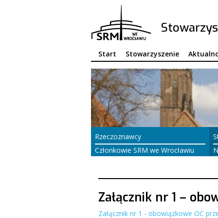
Stowarzys
Start
Stowarzyszenie
Aktualno
Rzeczoznawcy
S
Członkowie SRM we Wrocławiu
N
w
Załącznik nr 1 – obo
Załącznik nr 1 - obowiązkowe OC prze