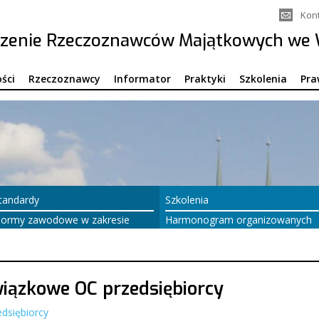
Kon
zenie Rzeczoznawców Majątkowych we 
ści
Rzeczoznawcy
Informator
Praktyki
Szkolenia
Pra
tandardy
Szkolenia
ormy zawodowe w zakresie
Harmonogram organizowanych
yceny nieruchomości
szkoleń
wiązkowe OC przedsiębiorcy
dsiębiorcy