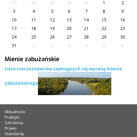
27
28
29
30
31
1
2
3
4
5
6
7
8
9
10
11
12
13
14
15
16
17
18
19
20
21
22
23
24
25
26
27
28
29
30
31
1
2
3
4
5
6
Mienie zabużańskie
Lista rzeczoznawców zajmujących się wyceną mienia
zabużańskiego
Aktualności
Praktyki
Szkolenia
Prawo
Standardy