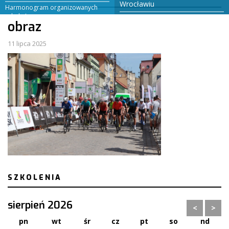
Wrocławiu
Harmonogram organizowanych
szkoleń
Arbitraż – Mediacje – Koncyliacje
obraz
11 lipca 2025
SZKOLENIA
sierpień 2026
<
>
pn
wt
śr
cz
pt
so
nd