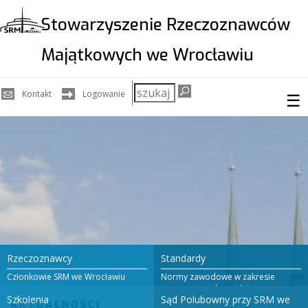
Stowarzyszenie Rzeczoznawców
Majątkowych we Wrocławiu
Szukaj
Kontakt
Logowanie
☰
w
serwisie
Rzeczoznawcy
Standardy
Członkowie SRM we Wrocławiu
Normy zawodowe w zakresie
wyceny nieruchomości
Szkolenia
Sąd Polubowny przy SRM we
AKTUALNOŚCI